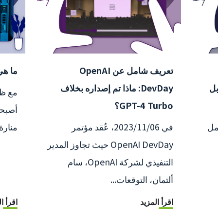
تعريف شامل عن OpenAI
ما هي
بل
DevDay: ماذا تم إصداره بخلاف
مع ظه
GPT-4 Turbo؟
أصبحت
ي تشمل
في 2023/11/06، عُقد مؤتمر
منارة 
OpenAI DevDay حيث تجاوز المدير
التنفيذي لشركة OpenAI، سام
ألتمان، التوقعات...
اقرأ المزيد
اقرأ ا