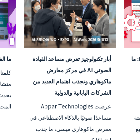
2026 أحدث إضافات Redmine: ما
أبار تكنولوجيز تعرض مساعد القيادة
ما الفرق
الصوتي AI في مركز معارض
ماكوهاري وتجذب اهتمام العديد من
متشاب
الشركات اليابانية والدولية
عرضت Appar Technologies
المت..
أتمتة
مساعدًا صوتيًا بالذكاء الاصطناعي في
تبع
معرض ماكوهاري ميسي، ما جذب
اهتمامًا كبير...