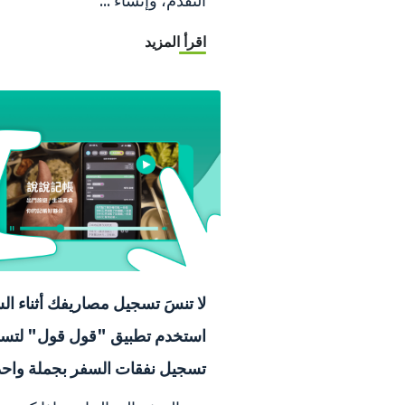
اقرأ المزيد
لا تنسَ تسجيل مصاريفك أثناء ال
استخدم تطبيق "قول قول" لتس
تسجيل نفقات السفر بجملة واحد