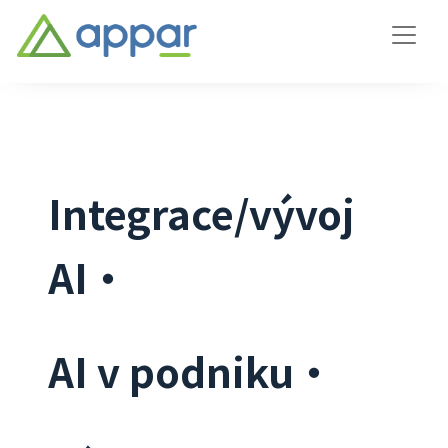
Integrace/vývoj
AI・
AI v podniku・