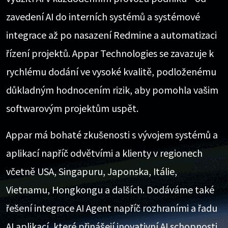
zavedení AI do interních systémů a systémové
integrace až po nasazení Redmine a automatizaci
řízení projektů. Appar Technologies se zavazuje k
rychlému dodání ve vysoké kvalitě, podloženému
důkladným hodnocením rizik, aby pomohla vašim
softwarovým projektům uspět.
Appar má bohaté zkušenosti s vývojem systémů a
aplikací napříč odvětvími a klienty v regionech
včetně USA, Singapuru, Japonska, Itálie,
Vietnamu, Hongkongu a dalších. Dodáváme také
řešení integrace AI Agent napříč rozhraními a řadu
AI aplikací, které přinášejí inovativní AI schopnosti