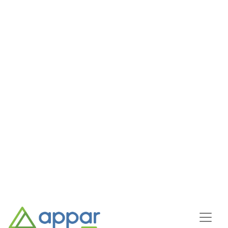
Soluções
Appar Assistente de Voz AI
Appar Assistente de Voz
AI
Com uma breve conversa ou frase de voz, a IA
pode identificar os pontos principais da
conversa, preencher inteligentemente um
formulário utilizável ou responder