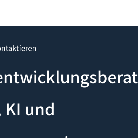
ontaktieren
ntwicklungsberat
 KI und