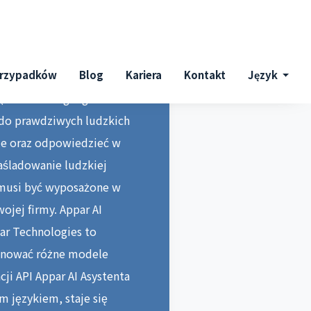
 radzenia sobie z tymi
nteligentny asystent
 Głosowy stoi na ramionach
delu językowego
(Natural Language
ę do prawdziwych ludzkich
cje oraz odpowiedzieć w
aśladowanie ludzkiej
AI musi być wyposażone w
ojej firmy. Appar AI
ar Technologies to
renować różne modele
cji API Appar AI Asystenta
m językiem, staje się