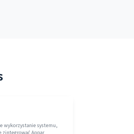
s
e wykorzystanie systemu,
że zintegrować Appar