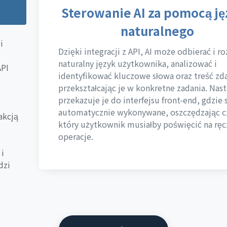
Sterowanie AI za pomocą j
naturalnego
i
Dzięki integracji z API, AI może odbierać i 
naturalny język użytkownika, analizować i
API
identyfikować kluczowe słowa oraz treść zda
przekształcając je w konkretne zadania. Nas
przekazuje je do interfejsu front-end, gdzie 
automatycznie wykonywane, oszczędzając c
akcją
który użytkownik musiałby poświęcić na rę
operacje.
 i
dzi