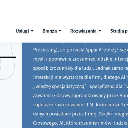
intuicyjnego i oszczędzającego czas sposobu
sytuacjami — Appar AI Asystent Głosowy to i
głosowy, którego szukasz! Appar AI Asystent
giganta ChatGPT, korzystając z dużego mo
wytrenowanego przez Open AI na bazie NLP 
Processing), co pozwala Appar AI zbliżyć si
myśli i poprawnie zrozumieć ludzkie inten
sposób zrozumiały dla ludzi. Jednak samo n
interakcji nie wystarcza dla firm, dlatego 
„wiedzę specjalistyczną” specyficzną dla Tw
Asystent Głosowy zaprojektowany przez App
najlepsze zastosowanie LLM, które może t
danych posiadane przez firmę. Dzięki integra
Głosowego, AI, które rozumie i mówi ludzki