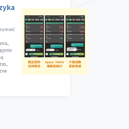
ęzyka
rozumieć
Skontaktuj się
nia,
tępnie
są
zas,
czne