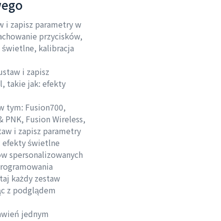
wego
w i zapisz parametry w
 zachowanie przycisków,
 świetlne, kalibracja
ustaw i zapisz
 takie jak: efekty
w tym: Fusion700,
& PNK, Fusion Wireless,
taw i zapisz parametry
: efekty świetlne
ów spersonalizowanych
programowania
ytaj każdy zestaw
ąc z podglądem
tawień jednym