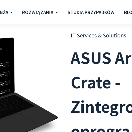
ANŻA
ROZWIĄZANIA
STUDIA PRZYPADKÓW
BL
IT Services & Solutions
ASUS A
Crate -
Zintegr
oprogr