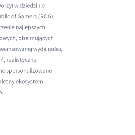
orzył w dziedzinie
lic of Gamers (ROG),
rzenie najlepszych
owych, obejmujących
aawansowanej wydajności,
, realistyczną
yjne spersonalizowane
pletny ekosystem
o.