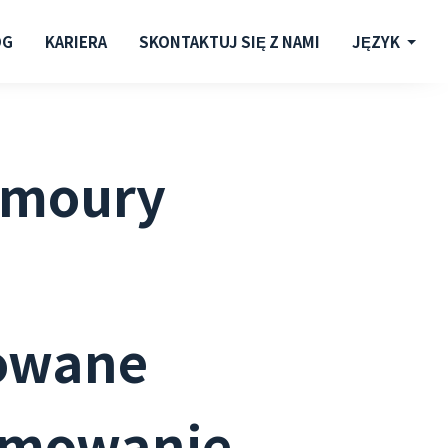
OG
KARIERA
SKONTAKTUJ SIĘ Z NAMI
JĘZYK
rmoury
owane
amowanie