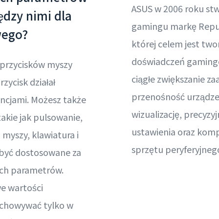
ASUS w 2006 roku stw
iędzy nimi dla
gamingu markę Repub
wego?
której celem jest two
doświadczeń gaming
 przycisków myszy
ciągłe zwiększanie z
zycisk działał
przenośność urządzeń
encjami. Możesz także
wizualizację, precyz
takie jak pulsowanie,
ustawienia oraz kom
 myszy, klawiatura i
sprzętu peryferyjneg
 być dostosowane za
ch parametrów.
e wartości
chowywać tylko w