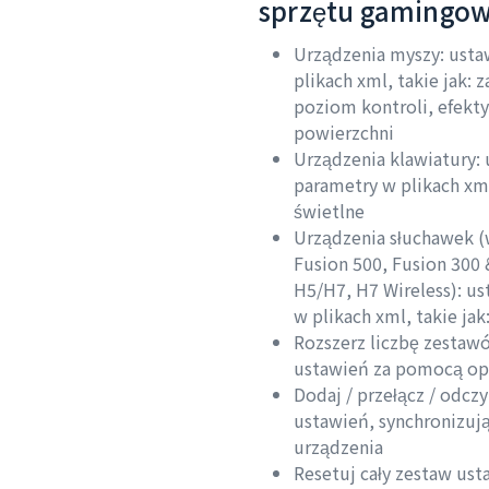
sprzętu gamingo
Urządzenia myszy: usta
plikach xml, takie jak:
poziom kontroli, efekty
powierzchni
Urządzenia klawiatury: 
parametry w plikach xml,
świetlne
Urządzenia słuchawek (
Fusion 500, Fusion 300 
H5/H7, H7 Wireless): us
w plikach xml, takie jak
Rozszerz liczbę zestaw
ustawień za pomocą o
Dodaj / przełącz / odcz
ustawień, synchronizuj
urządzenia
Resetuj cały zestaw us