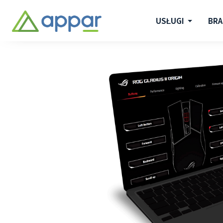
USŁUGI
BR