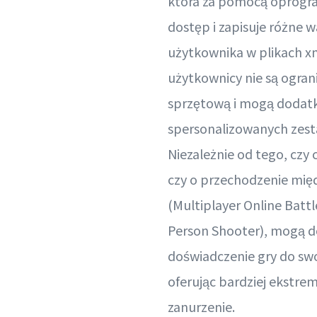
która za pomocą oprogr
dostęp i zapisuje różne 
użytkownika w plikach xm
użytkownicy nie są ogran
sprzętową i mogą dodatk
spersonalizowanych zes
Niezależnie od tego, czy c
czy o przechodzenie mi
(Multiplayer Online Battle
Person Shooter), mogą 
doświadczenie gry do sw
oferując bardziej ekstre
zanurzenie.