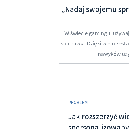
„Nadaj swojemu sprz
W świecie gamingu, używają
słuchawki. Dzięki wielu zes
nawyków użyt
PROBLEM
Jak rozszerzyć wi
spersonalizowan