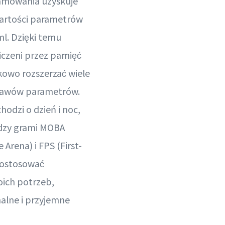
amowania uzyskuje
wartości parametrów
l. Dzięki temu
iczeni przez pamięć
owo rozszerzać wiele
tawów parametrów.
hodzi o dzień i noc,
ędzy grami MOBA
 Arena) i FPS (First-
dostosować
oich potrzeb,
malne i przyjemne