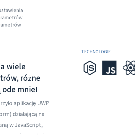
ustawienia
parametrów
arametrów
TECHNOLOGIE
a wiele
trów, różne
ą ode mnie!
rzyło aplikację UWP
orm) działającą na
aną w JavaScript,