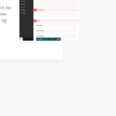
itt for
kke-
e og