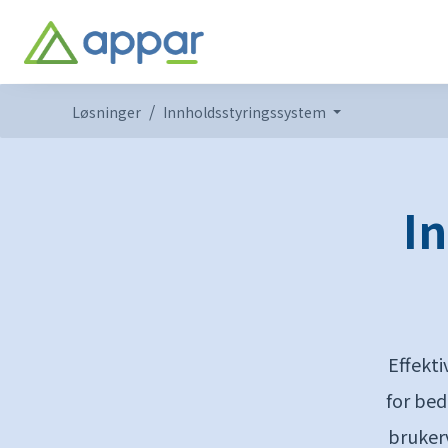
Løsninger
Innholdsstyringssystem
I
Effekti
for bed
brukerv