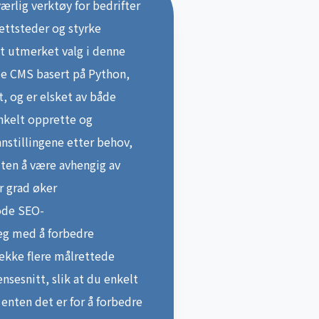
ærlig verktøy for bedrifter
nettsteder og styrke
t utmerket valg i denne
e CMS basert på Python,
t, og er elsket av både
enkelt opprette og
nnstillingene etter behov,
ten å være avhengig av
r grad øker
gode SEO-
eg med å forbedre
rekke flere målrettede
nsesnitt, slik at du enkelt
 enten det er for å forbedre