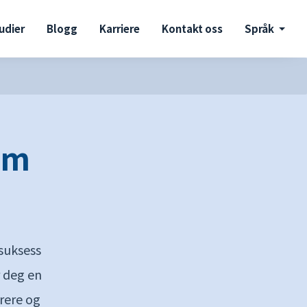
udier
Blogg
Karriere
Kontakt oss
Språk
em
 suksess
r deg en
trere og