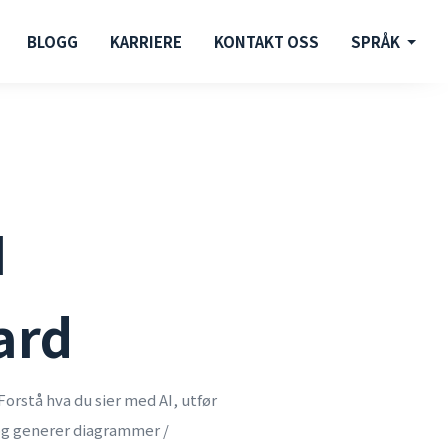
BLOGG
KARRIERE
KONTAKT OSS
SPRÅK
I
ard
Forstå hva du sier med AI, utfør
 og generer diagrammer /