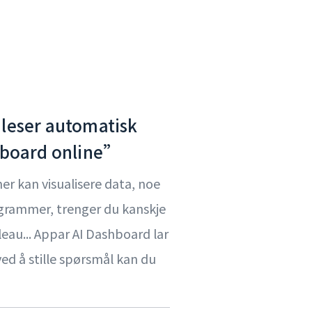
 leser automatisk
hboard online”
r kan visualisere data, noe
agrammer, trenger du kanskje
leau... Appar AI Dashboard lar
ed å stille spørsmål kan du