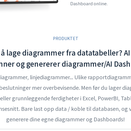
Dashboard online.
PRODUKTET
 å lage diagrammer fra datatabeller? AI
onner og genererer diagrammer/AI Das
agrammer, linjediagrammer... Ulike rapportdiagramme
beslutninger mer overbevisende. Men før du lager di
eller grunnleggende ferdigheter i Excel, PowerBI, Tab
snitt. Bare last opp data / koble til databasen, og v
generere dine egne diagrammer og Dashboards!