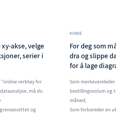
KUNDE
xy-akse, velge
For deg som må
sjoner, serier i
dra og slippe d
for å lage dia
 "online verktøy for
Som merkevareleder ø
 dataanalyse, må du
bestillingsvolum og t
e
måned;
grensesnittet og
Som forbereder en uk