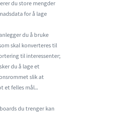
serer du store mengder
nadsdata for å lage
anlegger du å bruke
om skal konverteres til
tering til interessenter;
ker du å lage et
jonsrommet slik at
et felles mål...
oards du trenger kan