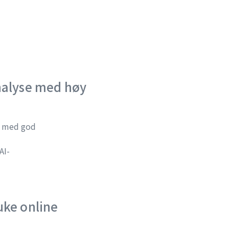
analyse med høy
, med god
AI-
uke online