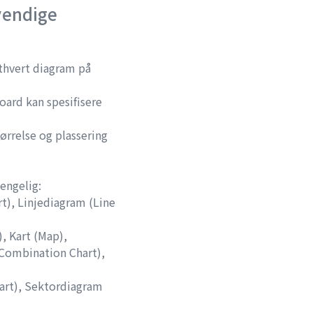
vendige
 ethvert diagram på
ard kan spesifisere
rrelse og plassering
engelig:
t), Linjediagram (Line
, Kart (Map),
Combination Chart),
art), Sektordiagram