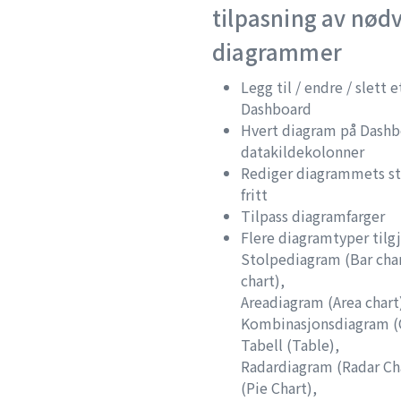
tilpasning av nød
diagrammer
Legg til / endre / slett
Dashboard
Hvert diagram på Dashbo
datakildekolonner
Rediger diagrammets stø
fritt
Tilpass diagramfarger
Flere diagramtyper tilgj
Stolpediagram (Bar char
chart),
Areadiagram (Area chart)
Kombinasjonsdiagram (
Tabell (Table),
Radardiagram (Radar Ch
(Pie Chart),