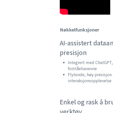
Nøkkelfunksjoner
AI-assistert data
presisjon
Integrert med ChatGPT
forståelsesevne
Flytende, høy presisjon 
interaksjonsopplevelse
Enkel og rask å br
verktøy