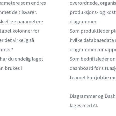
arametere som endres
overordnede, organi
mmet de tilsvarer.
produksjons- og kost
skjellige parametere
diagrammer;
atabellkolonner for
Som produktleder pl
r det virkelig så
hvilke databasedata s
ammer?
diagrammer for rappor
 har du endelig laget
Som bedriftsleder øns
n brukes i
dashboard for situas
teamet kan jobbe mot 
Diagrammer og Dashb
lages med AI.