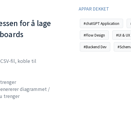
APPAR DEKKET
ssen for å lage
#chatGPT Application
boards
#Flow Design
#UI & UX
#Backend Dev
#Schema
CSV-fil, koble til
trenger
 genererer diagrammet /
u trenger