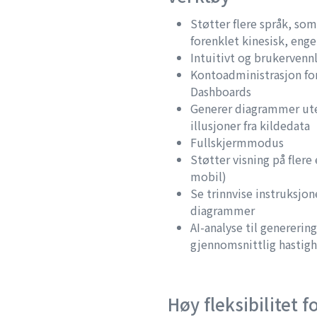
Støtter flere språk, som:
forenklet kinesisk, engel
Intuitivt og brukervennl
Kontoadministrasjon for
Dashboards
Generer diagrammer uten
illusjoner fra kildedata
Fullskjermmodus
Støtter visning på flere
mobil)
Se trinnvise instruksjon
diagrammer
AI-analyse til genererin
gjennomsnittlig hastigh
Høy fleksibilitet f