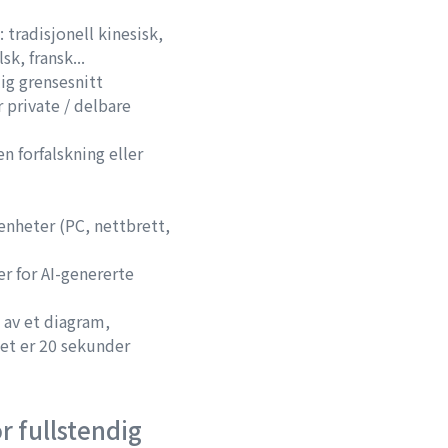
 tradisjonell kinesisk,
sk, fransk...
ig grensesnitt
 private / delbare
 forfalskning eller
 enheter (PC, nettbrett,
er for AI-genererte
g av et diagram,
et er 20 sekunder
or fullstendig