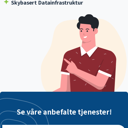
Se våre anbefalte tjenester!
Bruk Appar Technologies AI for å lage den
smarteste AI stemmebaserte regnskapsappen -