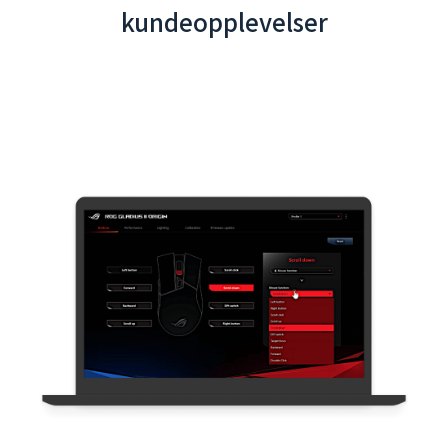
Interaktiv App for Taoyuan internasjonale
lufthavn - Integrasjon av backend-system