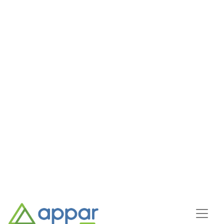
LØSNINGER
Appar AI stemmeassistent
Appar AI
stemmeassistent
Med en kort stemmesamtale eller setning
kan AI identifisere hovedpunktene i
samtalen, fylle ut et brukbart skjema eller gi
deg et korrekt svar. Appar AI