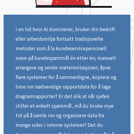
I en tid hvor AI dominerer, bruker din bedrift
eller arbeidsmiljø fortsatt tradisjonelle
metoder som å la kundeservicepersonell
svare på kundespørsmål én etter én; manuelt
arrangere og sende møteinvitasjoner; åpne
flere systemer for å sammenligne, kopiere og
lime inn nødvendige rapportdata for å lage
diagramrapporter? Er det slik at når sjefen
stiller et enkelt spørsmål, må du bruke mye
tid på å samle inn og organisere data fra
mange sider i interne systemer? Det du
trenger er en mer effektiv og intuitiv måte å
håndtere slike situasjoner på — Appar AI er