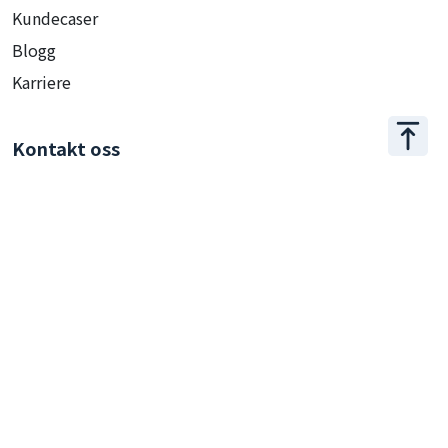
Kundecaser
Blogg
Karriere
Kontakt oss
+886 2 2509 1807
hello@appar.com.tw
Kontor
11F.-8, No.27, Songjiang Rd., Zhongshan Dist., Taipei
City 104, Taiwan (R.O.C.)