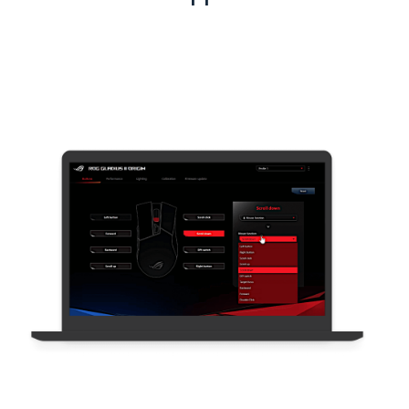
Interaktiv App for Taoyuan internasjonale
lufthavn - Integrasjon av backend-system