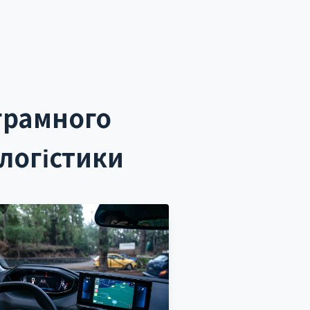
грамного
логістики