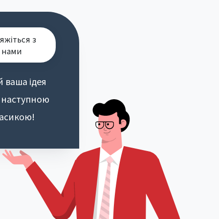
яжіться з
нами
й ваша ідея
 наступною
асикою!