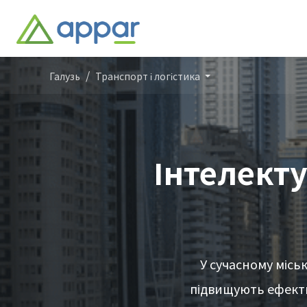
Галузь
Транспорт і логістика
Інтелект
У сучасному місь
підвищують ефекти