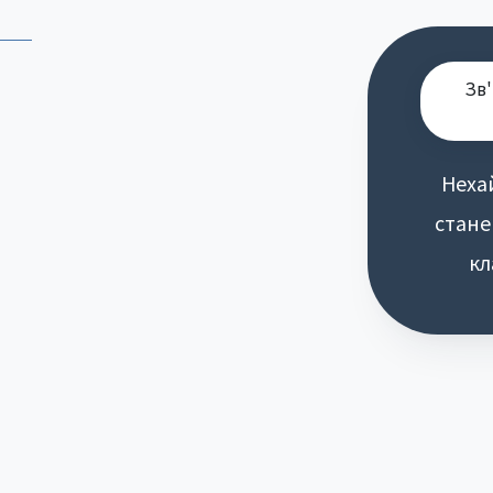
Зв'
Неха
стане
кл