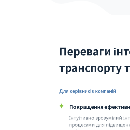
Переваги ін
транспорту т
Для керівників компаній
Покращення ефективно
Інтуїтивно зрозумілий ін
процесами для підвищен