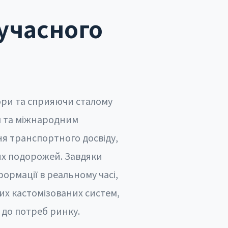
сучасного
ори та сприяючи сталому
ям та міжнародним
я транспортного досвіду,
их подорожей. Завдяки
формації в реальному часі,
их кастомізованих систем,
 до потреб ринку.