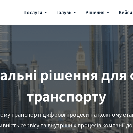
Послуги
Галузь
Рішення
Кейси
уальні рішення для 
транспорту
кому транспорті цифрові процеси на кожному ета
вність сервісу та внутрішніх процесів компанії д