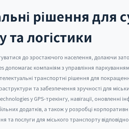
альні рішення для 
у та логістики
птуватися до зростаючого населення, долаючи зат
ies допомагає компаніям з управління паркуванн
телектуальні транспортні рішення для покращенн
раструктури та забезпечення зручності для міськ
hnologies у GPS-трекінгу, навігації, оновленні ін
більних додатків, а також у розробці корпоративн
я та послуги для міського транспорту відповідно