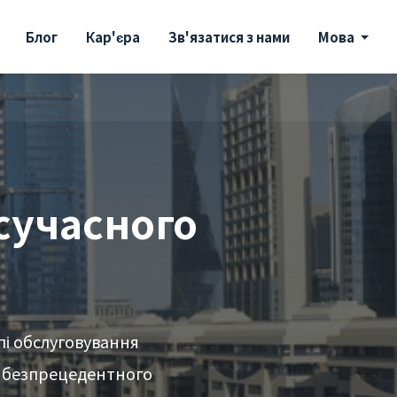
Блог
Кар'єра
Зв'язатися з нами
Мова
сучасного
пі обслуговування
о безпрецедентного