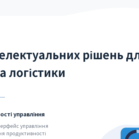
телектуальних рішень д
а логістики
сті управління
терфейс управління
ня продуктивності