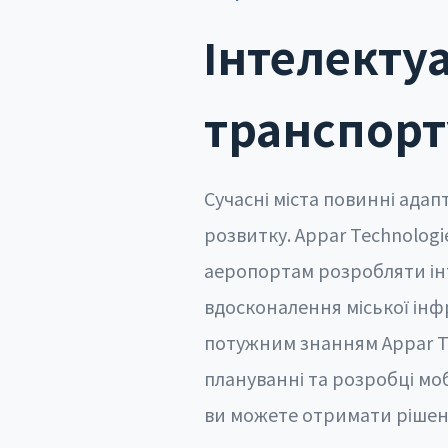
Інтелекту
транспорт
Сучасні міста повинні ада
розвитку. Appar Technolog
аеропортам розробляти ін
вдосконалення міської інф
потужним знанням Appar Tec
плануванні та розробці мо
ви можете отримати рішенн