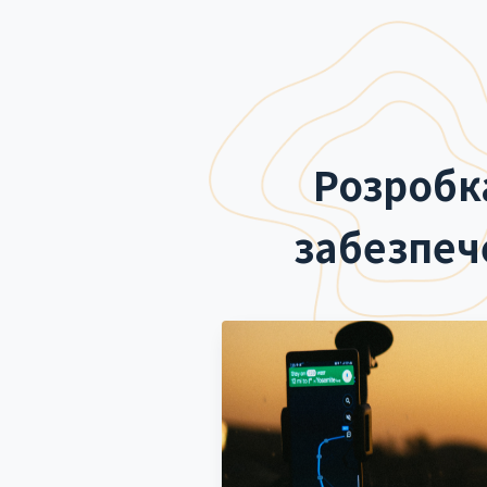
Розробк
забезпеч