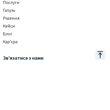
Послуги
Галузь
Рішення
Кейси
Блог
Кар'єра
Зв'язатися з нами
+886 2 2509 1807
hello@appar.com.tw
Офіс
11F.-8, No.27, Songjiang Rd., Zhongshan Dist., Taipei