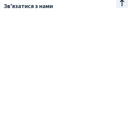
Зв'язатися з нами
+886 2 2509 1807
hello@appar.com.tw
Офіс
11F.-8, No.27, Songjiang Rd., Zhongshan Dist., Taipei
City 104, Taiwan (R.O.C.)
© 2026 Appar Technologies All Rights Reserved.