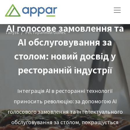
AI голосове замовлення та
Галузь
Ресторанний бізнес
AI обслуговування за
столом: новий досвід у
ресторанній індустрії
Інтеграція AI в ресторанні технології
приносить революцію: за допомогою AI
голосового замовлення та інтелектуального
обслуговування за столом, покращується