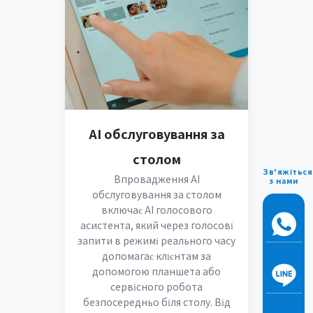
AI обслуговування за
столом
Зв'яжіться
Впровадження AI
з нами
обслуговування за столом
включає AI голосового
асистента, який через голосові
запити в режимі реального часу
допомагає клієнтам за
допомогою планшета або
сервісного робота
безпосередньо біля столу. Від