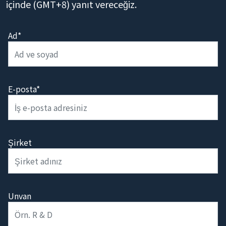
içinde (GMT+8) yanıt vereceğiz.
Ad*
E-posta*
Şirket
Unvan