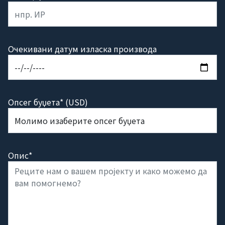
Очекивани датум изласка производа
Опсег буџета* (USD)
Опис*