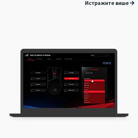
Истражите више
Интерактивна апликација за међународни
аеродром Таојуан - Интеграција система позадине