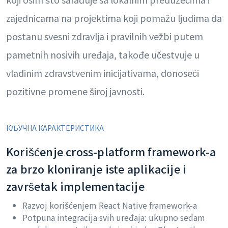
zajednicama na projektima koji pomažu ljudima da
postanu svesni zdravlja i pravilnih vežbi putem
pametnih nosivih uređaja, takođe učestvuje u
vladinim zdravstvenim inicijativama, donoseći
pozitivne promene široj javnosti.
КЉУЧНА КАРАКТЕРИСТИКА
Korišćenje cross-platform framework-a
za brzo kloniranje iste aplikacije i
završetak implementacije
Razvoj korišćenjem React Native framework-a
Potpuna integracija svih uređaja: ukupno sedam