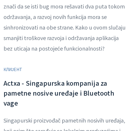
znači da se isti bug mora rešavati dva puta tokom
održavanja, a razvoj novih funkcija mora se
sinhronizovati na obe strane. Kako u ovom slučaju
smanjiti troškove razvoja i održavanja aplikacija
bez uticaja na postojeće funkcionalnosti?
КЛИЈЕНТ
Actxa - Singapurska kompanija za
pametne nosive uređaje i Bluetooth
vage
Singapurski proizvođač pametnih nosivih uređaja,
koji osim što sarađuje sa lokalnim preduzećima i