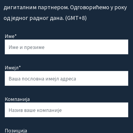
дигиталним партнером. Одговорићемо у року
од једног радног дана. (GMT+8)
Име*
Имејл*
Компанија
Позиција