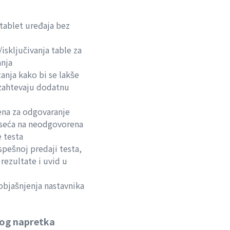
tablet uređaja bez
isključivanja table za
nja
anja kako bi se lakše
 zahtevaju dodatnu
ena za odgovaranje
seća na neodgovorena
e testa
uspešnoj predaji testa,
rezultate i uvid u
objašnjenja nastavnika
kog napretka