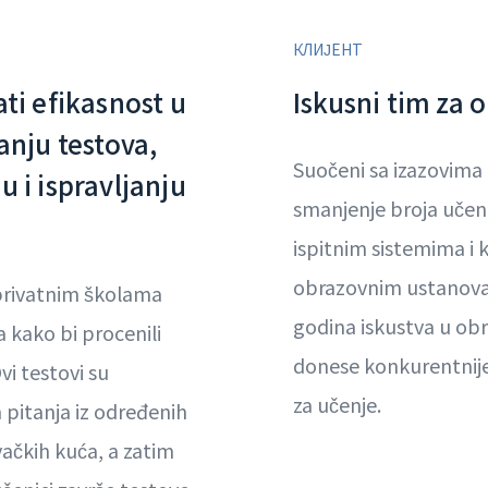
КЛИЈЕНТ
ati efikasnost u
Iskusni tim za 
vanju testova,
Suočeni sa izazovima
u i ispravljanju
smanjenje broja učen
ispitnim sistemima i 
obrazovnim ustanova
privatnim školama
godina iskustva u obr
a kako bi procenili
donese konkurentnij
vi testovi su
za učenje.
 pitanja iz određenih
davačkih kuća, a zatim