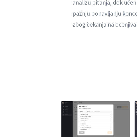
analizu pitanja, dok učen
pažnju ponavljanju konce
zbog čekanja na ocenjiva