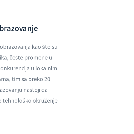
obrazovanje
 obrazovanja kao što su
ika, česte promene u
konkurencija u lokalnim
ma, tim sa preko 20
azovanju nastoji da
e tehnološko okruženje