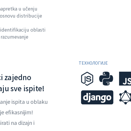
 napretka u učenju
 osnovu distribucije
identifikaciju oblasti
 razumevanje
ТЕХНОЛОГИЈЕ
ci zajedno
u sve ispite!
nje ispita u oblaku
e efikasnijim!
ati na dizajn i