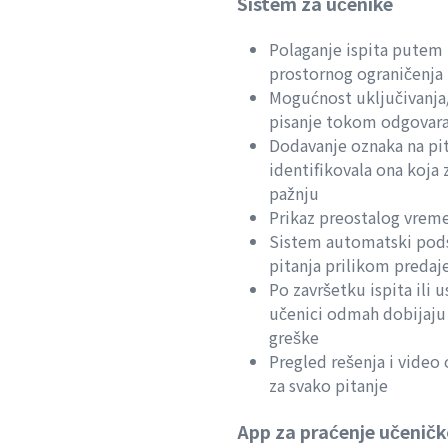
Sistem za učenike
Polaganje ispita putem 
prostornog ograničenja
Mogućnost uključivanja/
pisanje tokom odgovara
Dodavanje oznaka na pit
identifikovala ona koja
pažnju
Prikaz preostalog vrem
Sistem automatski pod
pitanja prilikom predaj
Po završetku ispita ili 
učenici odmah dobijaju 
greške
Pregled rešenja i video 
za svako pitanje
App za praćenje učenič