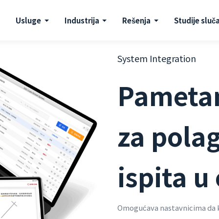
Usluge
Industrija
Rešenja
Studije sluč
System Integration
Pametan
za pola
ispita u
Omogućava nastavnicima da kr