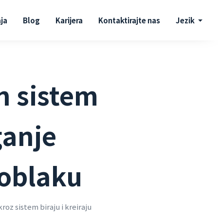
aja
Blog
Karijera
Kontaktirajte nas
Jezik
 sistem
ganje
 oblaku
oz sistem biraju i kreiraju