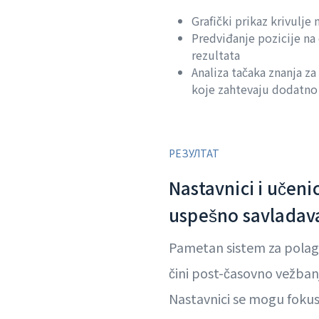
Grafički prikaz krivulje
Predviđanje pozicije na
rezultata
Analiza tačaka znanja za 
koje zahtevaju dodatno
РЕЗУЛТАТ
Nastavnici i učeni
uspešno savladavaj
Pametan sistem za polaga
čini post-časovno vežbanj
Nastavnici se mogu fokusir