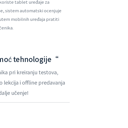
 koriste tablet uređaje za
e, sistem automatski ocenjuje
utem mobilnih uređaja pratiti
čenika.
omoć tehnologije“
ka pri kreiranju testova,
lekcija i offline predavanja
dalje učenje!