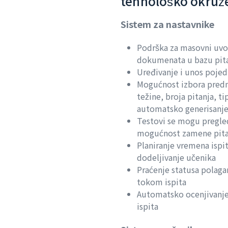
tehnološko okruže
Sistem za nastavnike
Podrška za masovni uvo
dokumenata u bazu pit
Uređivanje i unos pojed
Mogućnost izbora predm
težine, broja pitanja, ti
automatsko generisanje
Testovi se mogu pregled
mogućnost zamene pita
Planiranje vremena ispit
dodeljivanje učenika
Praćenje statusa polagan
tokom ispita
Automatsko ocenjivanje
ispita