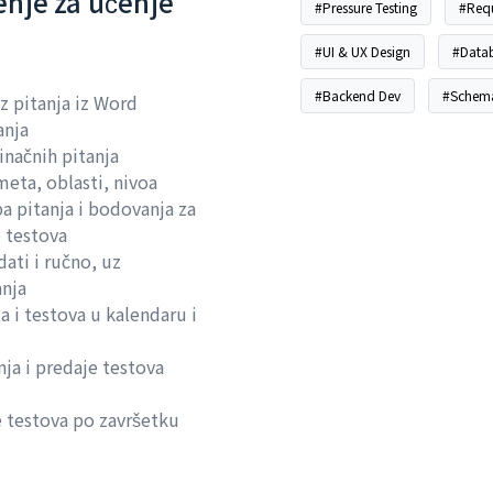
nje za učenje
#Pressure Testing
#Requ
#UI & UX Design
#Data
#Backend Dev
#Schema
z pitanja iz Word
anja
inačnih pitanja
eta, oblasti, nivoa
pa pitanja i bodovanja za
 testova
ati i ručno, uz
nja
a i testova u kalendaru i
ja i predaje testova
 testova po završetku