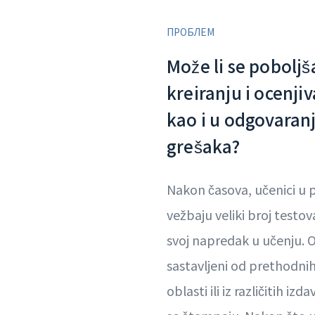
ПРОБЛЕМ
Može li se poboljš
kreiranju i ocenji
kao i u odgovaranj
grešaka?
Nakon časova, učenici u 
vežbaju veliki broj testov
svoj napredak u učenju. O
sastavljeni od prethodnih
oblasti ili iz različitih iz