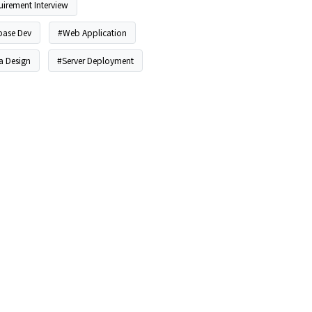
irement Interview
base Dev
#Web Application
 Design
#Server Deployment