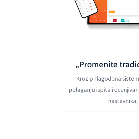
„Promenite tradi
Kroz prilagođena sistems
polaganju ispita i ocenjiva
nastavnika, 