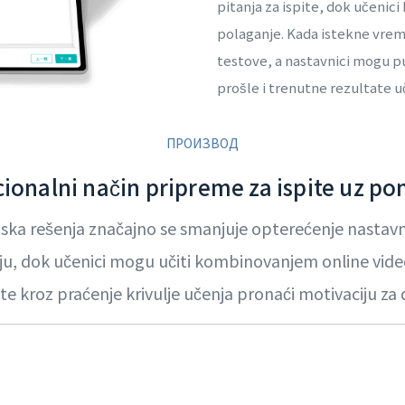
pitanja za ispite, dok učenici
polaganje. Kada istekne vrem
testove, a nastavnici mogu p
prošle i trenutne rezultate u
ПРОИЗВОД
cionalni način pripreme za ispite uz p
ka rešenja značajno se smanjuje opterećenje nastavni
nju, dok učenici mogu učiti kombinovanjem online video 
te kroz praćenje krivulje učenja pronaći motivaciju za 