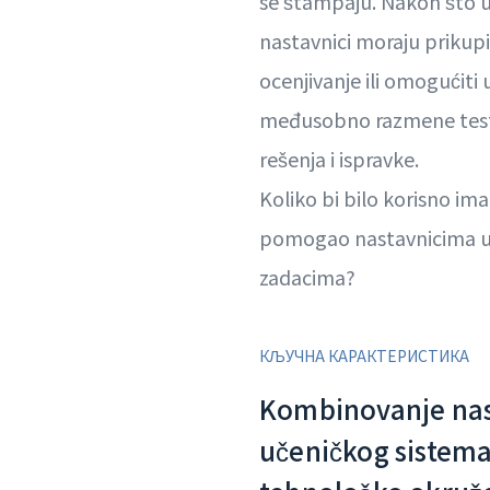
se štampaju. Nakon što u
nastavnici moraju prikupi
ocenjivanje ili omogućiti
međusobno razmene testo
rešenja i ispravke.
Koliko bi bilo korisno imat
pomogao nastavnicima 
zadacima?
КЉУЧНА КАРАКТЕРИСТИКА
Kombinovanje nas
učeničkog sistema