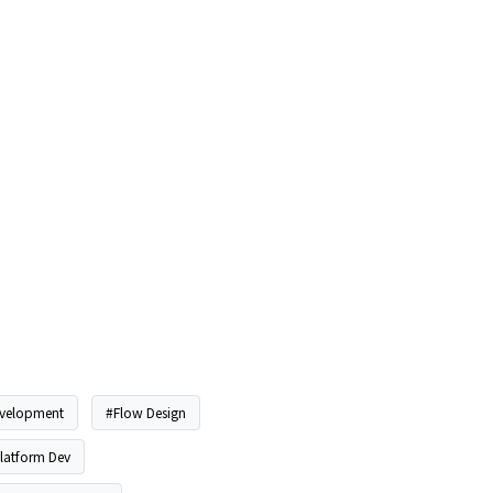
evelopment
#Flow Design
latform Dev