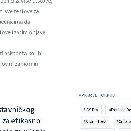
čenici završe testove,
ti sve testove za
 učenicima da
ve i zatim objave
i asistenta koji bi
u ovim zamornim
APPAR ЈЕ ПОКРИО
tavničkog i
#iOS Dev
#Frontend D
 za efikasno
#Android Dev
#Cross-p