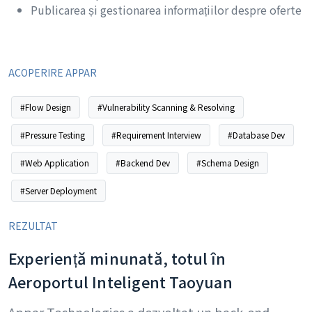
Publicarea și gestionarea informațiilor despre oferte
ACOPERIRE APPAR
#Flow Design
#Vulnerability Scanning & Resolving
#Pressure Testing
#Requirement Interview
#Database Dev
#Web Application
#Backend Dev
#Schema Design
#Server Deployment
REZULTAT
Experiență minunată, totul în
Aeroportul Inteligent Taoyuan