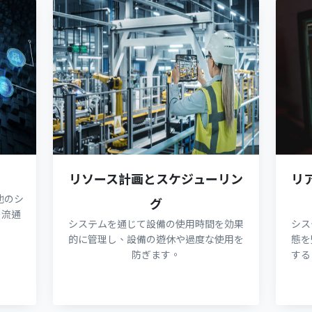
リソース計画とスケジューリン
リ
他のシ
グ
の流通
システムを通じて設備の使用時間を効果
シス
的に管理し、設備の遊休や過度な使用を
態を
防ぎます。
する