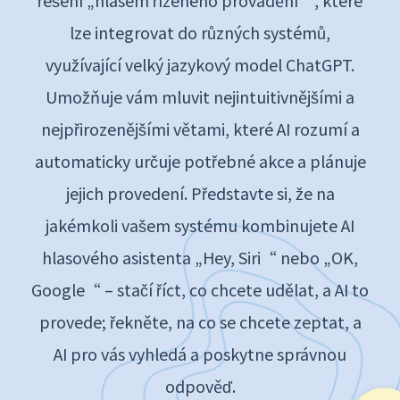
řešení „hlasem řízeného provádění“, které
lze integrovat do různých systémů,
využívající velký jazykový model ChatGPT.
Umožňuje vám mluvit nejintuitivnějšími a
nejpřirozenějšími větami, které AI rozumí a
automaticky určuje potřebné akce a plánuje
jejich provedení. Představte si, že na
jakémkoli vašem systému kombinujete AI
hlasového asistenta „Hey, Siri“ nebo „OK,
Google“ – stačí říct, co chcete udělat, a AI to
provede; řekněte, na co se chcete zeptat, a
AI pro vás vyhledá a poskytne správnou
odpověď.