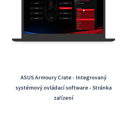
Interaktivní aplikace pro mezinárodní letiště
Taoyuan - Integrace backendového systému