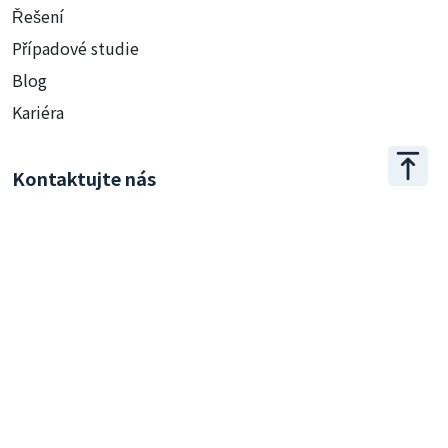
Řešení
Případové studie
Blog
Kariéra
Kontaktujte nás
+886 2 2509 1807
hello@appar.com.tw
Kancelář
11F.-8, No.27, Songjiang Rd., Zhongshan Dist., Taipei
City 104, Taiwan (R.O.C.)