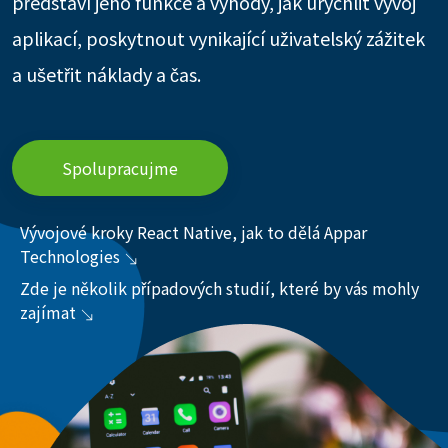
představí jeho funkce a výhody, jak urychlit vývoj
aplikací, poskytnout vynikající uživatelský zážitek
a ušetřit náklady a čas.
Spolupracujme
Vývojové kroky React Native, jak to dělá Appar
Technologies
Zde je několik případových studií, které by vás mohly
zajímat