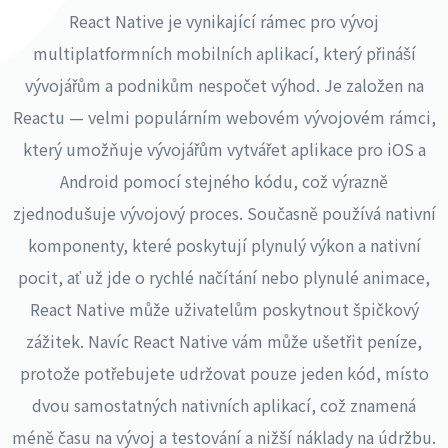
React Native je vynikající rámec pro vývoj
multiplatformních mobilních aplikací, který přináší
vývojářům a podnikům nespočet výhod. Je založen na
Reactu — velmi populárním webovém vývojovém rámci,
který umožňuje vývojářům vytvářet aplikace pro iOS a
Android pomocí stejného kódu, což výrazně
zjednodušuje vývojový proces. Současně používá nativní
komponenty, které poskytují plynulý výkon a nativní
pocit, ať už jde o rychlé načítání nebo plynulé animace,
React Native může uživatelům poskytnout špičkový
zážitek. Navíc React Native vám může ušetřit peníze,
protože potřebujete udržovat pouze jeden kód, místo
dvou samostatných nativních aplikací, což znamená
méně času na vývoj a testování a nižší náklady na údržbu.