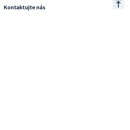
Kontaktujte nás
+886 2 2509 1807
hello@appar.com.tw
Kancelář
11F.-8, No.27, Songjiang Rd., Zhongshan Dist., Taipei
City 104, Taiwan (R.O.C.)
© 2026 Appar Technologies All Rights Reserved.