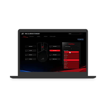
Interaktivní aplikace pro mezinárodní letiště
Taoyuan - Integrace backendového systému