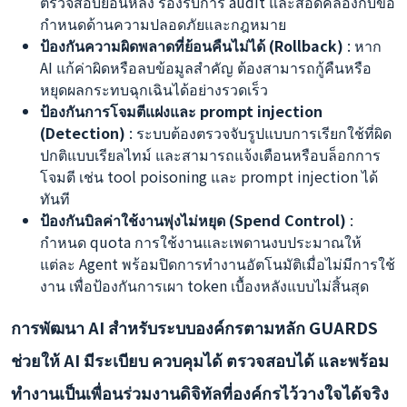
ตรวจสอบย้อนหลัง รองรับการ audit และสอดคล้องกับข้อ
กำหนดด้านความปลอดภัยและกฎหมาย
ป้องกันความผิดพลาดที่ย้อนคืนไม่ได้ (Rollback)
: หาก
AI แก้ค่าผิดหรือลบข้อมูลสำคัญ ต้องสามารถกู้คืนหรือ
หยุดผลกระทบฉุกเฉินได้อย่างรวดเร็ว
ป้องกันการโจมตีแฝงและ prompt injection
(Detection)
: ระบบต้องตรวจจับรูปแบบการเรียกใช้ที่ผิด
ปกติแบบเรียลไทม์ และสามารถแจ้งเตือนหรือบล็อกการ
โจมตี เช่น tool poisoning และ prompt injection ได้
ทันที
ป้องกันบิลค่าใช้งานพุ่งไม่หยุด (Spend Control)
:
กำหนด quota การใช้งานและเพดานงบประมาณให้
แต่ละ Agent พร้อมปิดการทำงานอัตโนมัติเมื่อไม่มีการใช้
งาน เพื่อป้องกันการเผา token เบื้องหลังแบบไม่สิ้นสุด
การพัฒนา AI สำหรับระบบองค์กรตามหลัก GUARDS
ช่วยให้ AI มีระเบียบ ควบคุมได้ ตรวจสอบได้ และพร้อม
ทำงานเป็นเพื่อนร่วมงานดิจิทัลที่องค์กรไว้วางใจได้จริง