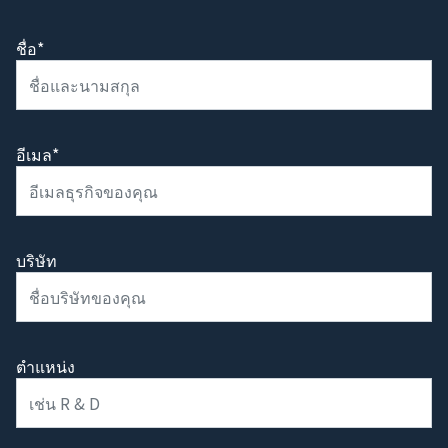
ชื่อ*
อีเมล*
บริษัท
ตำแหน่ง