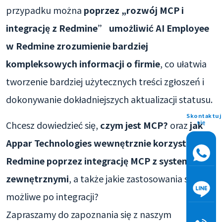
przypadku można
poprzez „rozwój MCP i
integrację z Redmine” umożliwić AI Employee
w Redmine zrozumienie bardziej
kompleksowych informacji o firmie
, co ułatwia
tworzenie bardziej użytecznych treści zgłoszeń i
dokonywanie dokładniejszych aktualizacji statusu.
Skontaktuj
się
Chcesz dowiedzieć się,
czym jest MCP?
oraz
jak
Appar Technologies wewnętrznie korzysta z
Redmine poprzez integrację MCP z systemami
zewnętrznymi
, a także jakie zastosowania są
możliwe po integracji?
Zapraszamy do zapoznania się z naszym