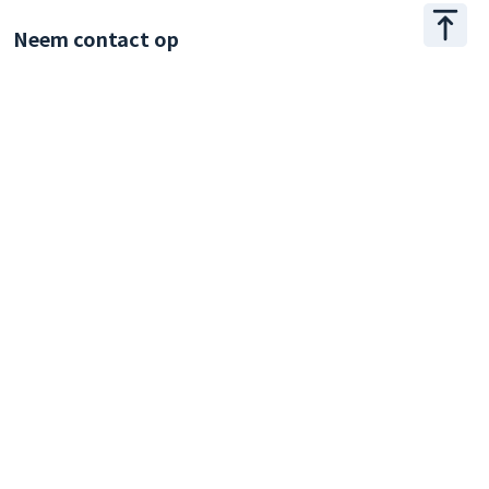
Neem contact op
+886 2 2509 1807
hello@appar.com.tw
Kantoor
11F.-8, No.27, Songjiang Rd., Zhongshan Dist., Taipei
City 104, Taiwan (R.O.C.)
© 2026 Appar Technologies All Rights Reserved.