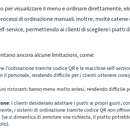
lo per visualizzare il menu e ordinare direttamente, el
processi di ordinazione manuali. Inoltre, molte catene 
f-service, permettendo ai clienti di scegliere i piatti 
entano ancora alcune limitazioni, come:
e l'ordinazione tramite codice QR e le macchine self-service 
 il personale, rendendo difficile per i clienti ottenere cons
cuni ristoranti hanno menu molto estesi, rendendo difficile pe
ione
: I clienti desiderano adattare i piatti ai propri gusti, c
lmente, i sistemi di ordinazione tramite codice QR non offro
(se si dimentica di annotare una richiesta, il piatto potrebb
olo).