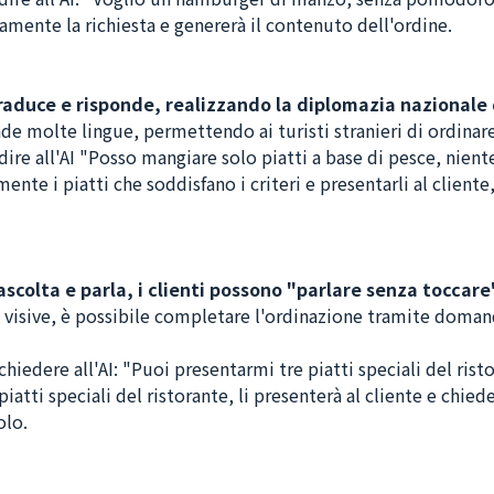
mente la richiesta e genererà il contenuto dell'ordine.
raduce e risponde, realizzando la diplomazia nazionale 
de molte lingue, permettendo ai turisti stranieri di ordinare
ire all'AI "Posso mangiare solo piatti a base di pesce, niente
nte i piatti che soddisfano i criteri e presentarli al cliente
ascolta e parla, i clienti possono "parlare senza toccare
à visive, è possibile completare l'ordinazione tramite doman
iedere all'AI: "Puoi presentarmi tre piatti speciali del rist
iatti speciali del ristorante, li presenterà al cliente e chied
olo.