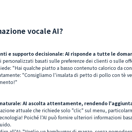
nazione vocale AI?
ti e supporto decisionale: AI risponde a tutte le doman
 personalizzati basati sulle preferenze dei clienti o sulle off
iede: "Hai qualche piatto a basso contenuto calorico da con
amente: "Consigliamo l'insalata di petto di pollo con tè ver
omento!"
 naturale: AI ascolta attentamente, rendendo l'aggiunta
zione attuale che richiede solo "clic" sul menu, particolarme
ecnologia! Poiché l'AI può fornire ulteriori informazioni basa
luido.
dire all'AI: "Voglio un hamburger di manzo, senza pomodor