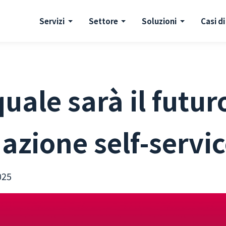
Servizi
Settore
Soluzioni
Casi di
quale sarà il futur
nazione self-servi
025