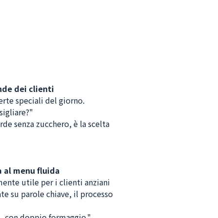
de dei clienti
erte speciali del giorno.
sigliare?"
de senza zucchero, è la scelta
 al menu fluida
nte utile per i clienti anziani
te su parole chiave, il processo
o, con doppio formaggio."