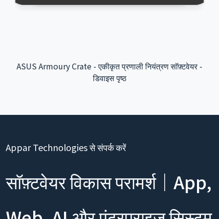
 -
ताओयुआन अंतरराष्ट्रीय हवाई अड्डा इंटरएक्टिव ऐप - बैकएंड सिस्
इंटीग्रेशन
Appar Technologies से संपर्क करें
सॉफ़्टवेयर विकास परामर्श｜App,
Web, AI और एंटरप्राइज़ सिस्टम