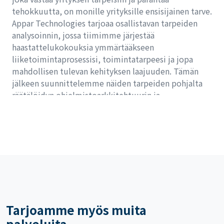
tehokkuutta, on monille yrityksille ensisijainen tarve.
Appar Technologies tarjoaa osallistavan tarpeiden
analysoinnin, jossa tiimimme järjestää
haastattelukokouksia ymmärtääkseen
liiketoimintaprosessisi, toimintatarpeesi ja jopa
mahdollisen tulevan kehityksen laajuuden. Tämän
jälkeen suunnittelemme näiden tarpeiden pohjalta
räätälöidyn ohjelmistoarkkitehtuurin ja
käyttöliittymän, jotta järjestelmäsi on paitsi tehokas
myös intuitiivinen ja helppokäyttöinen.
Tarjoamme myös muita
palveluita...