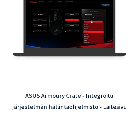
Taoyuanin kansainvälisen lentokentän
interaktiivinen sovellus - taustajärjestelmän
integrointi