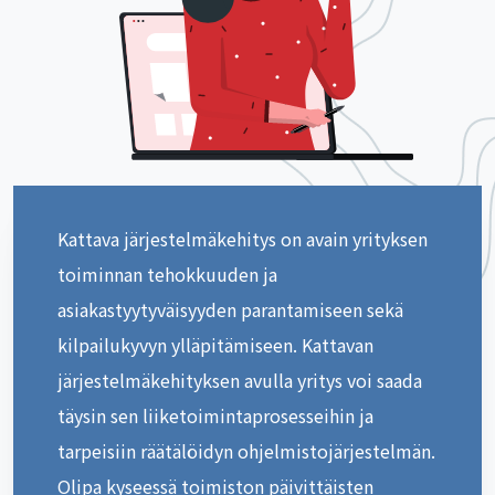
Kattava järjestelmäkehitys on avain yrityksen
toiminnan tehokkuuden ja
asiakastyytyväisyyden parantamiseen sekä
kilpailukyvyn ylläpitämiseen. Kattavan
järjestelmäkehityksen avulla yritys voi saada
täysin sen liiketoimintaprosesseihin ja
tarpeisiin räätälöidyn ohjelmistojärjestelmän.
Olipa kyseessä toimiston päivittäisten