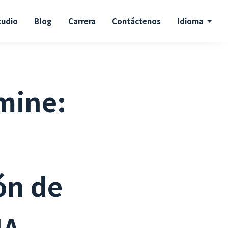
tudio
Blog
Carrera
Contáctenos
Idioma
mine:
ón de
IA