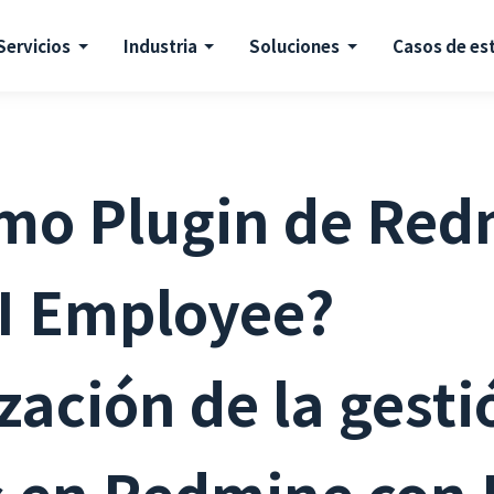
Servicios
Industria
Soluciones
Casos de es
imo Plugin de Red
AI Employee?
ación de la gesti
 en Redmine con 