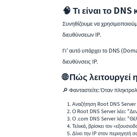
🧠 Τι είναι το DNS 
Συνηθίζουμε να χρησιμοποιούμ
διευθύνσεων IP.
Γι' αυτό υπάρχει το DNS (Do
διευθύνσεις IP.
🌐 Πώς λειτουργεί
🔎 Φανταστείτε: Όταν πληκτρολ
Αναζήτηση Root DNS Server
Ο Root DNS Server λέει: "Δε
Ο .com DNS Server λέει: "Θέλ
Τελικά, βρίσκει τον «εξουσιοδ
Δίνει την IP στον περιηγητή σ