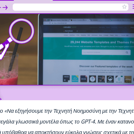
α το «Να εξηγήσουμε την Τεχνητή Νοημοσύνη με την Τεχν
γάλα γλωσσικά μοντέλα όπως το GPT-4. Με έναν κατανοη
ά υπόβαθρα να αποκτήσουν εύκολα γνώσεις σχετικά με τ