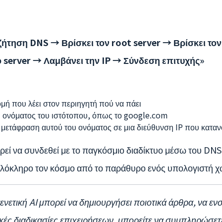
ζήτηση DNS → Βρίσκει τον root server → Βρίσκει τον
ο server → Λαμβάνει την IP → Σύνδεση επιτυχής»
μή που λέει στον περιηγητή πού να πάει
ου ονόματος του ιστότοπου, όπως το google.com
η μετάφραση αυτού του ονόματος σε μια διεύθυνση IP που καταν
 να συνδεθεί με το παγκόσμιο διαδίκτυο μέσω του DNS, κ
 ολόκληρο τον κόσμο από το παράθυρο ενός υπολογιστή χωρ
γενετική AI μπορεί να δημιουργήσει ποιοτικά άρθρα, να 
ικές διαδικασίες επιχειρήσεων, μπορείτε να συμπληρώσε