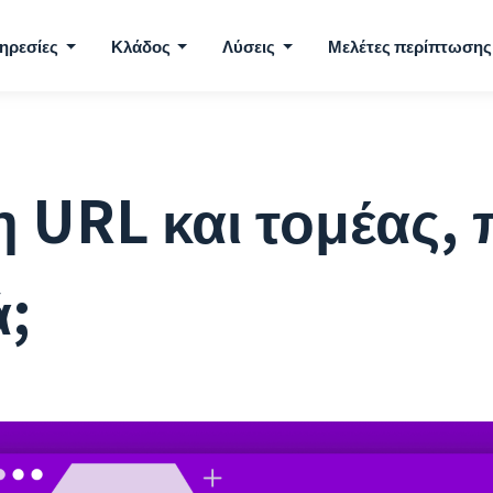
ηρεσίες
Κλάδος
Λύσεις
Μελέτες περίπτωσης
 URL και τομέας, π
ά;