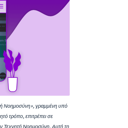
ητή Νοημοσύνη», γραμμένη υπό
τό τρόπο, επιτρέπει σε
ην Τεχνητή Νοημοσύνη. Αυτή τη